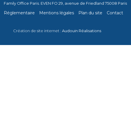
Family Office Paris. EVEN FO 29, avenue de Friedland 75008 Paris
Réglementaire
Mentions légales
Plan du site
Contact
Création de site internet :
Audouin Réalisations