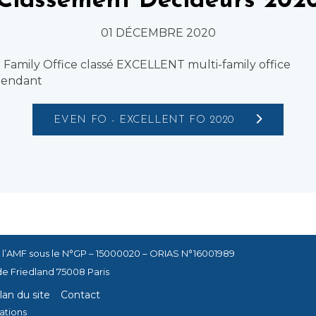
Classement Décideurs 202
01 DÉCEMBRE 2020
Family Office classé EXCELLENT multi-family office
pendant
EVEN FO - EXCELLENT FO 2020
 l’AMF sous le N°GP – 15000020 – ORIAS N°16001989
de Friedland 75008 Paris
lan du site
Contact
ations