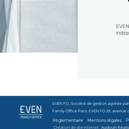
EVEN 
indé
EVEN FO, Société de gestion agréée par
Family Office Paris. EVEN FO 29, avenue 
Réglementaire
Mentions légales
P
Création de site internet :
Audouin Réalis