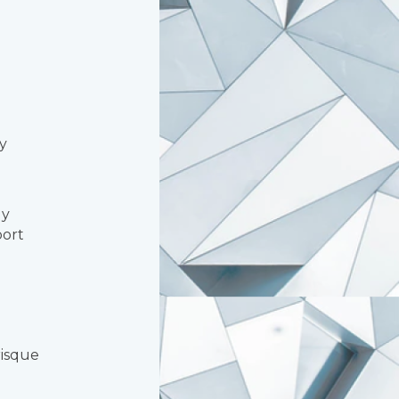
ly
ly
port
:
risque