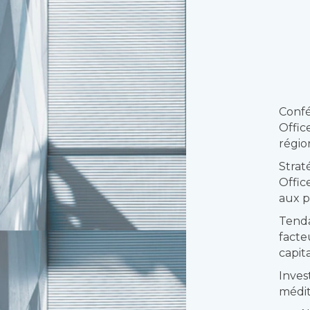
Confé
Offic
régio
Strat
Offic
aux p
Tenda
facte
capit
Inves
médit