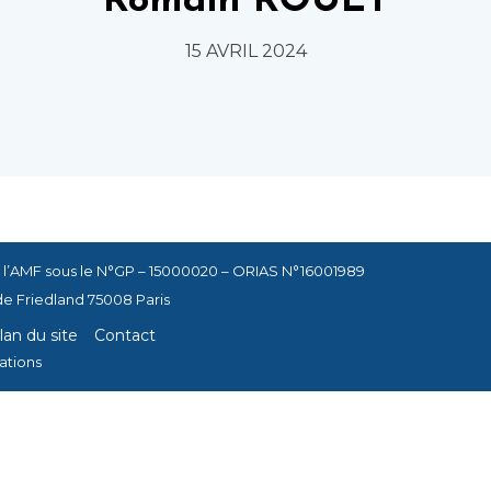
Romain ROUET
15 AVRIL 2024
 l’AMF sous le N°GP – 15000020 – ORIAS N°16001989
de Friedland 75008 Paris
lan du site
Contact
ations