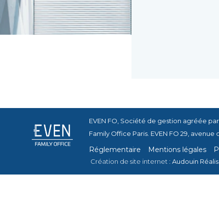
EVEN FO, Société de gestion agréée par
Family Office Paris. EVEN FO 29, avenue 
Réglementaire
Mentions légales
P
Création de site internet :
Audouin Réalis